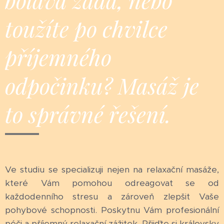
toužíte po chvilce
příjemného
odpočinku? Masáž je
to správné řešení.
Ve studiu se specializuji nejen na relaxační masáže,
které Vám pomohou odreagovat se od
každodenního stresu a zároveň zlepšit Vaše
pohybové schopnosti. Poskytnu Vám profesionální
péči a příjemný relaxační zážitek. Přijďte si královsky