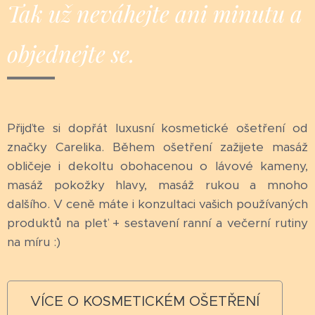
Tak už neváhejte ani minutu a
objednejte se.
Přijďte si dopřát luxusní kosmetické ošetření od
značky Carelika. Během ošetření zažijete masáž
obličeje i dekoltu obohacenou o lávové kameny,
masáž pokožky hlavy, masáž rukou a mnoho
dalšího. V ceně máte i konzultaci vašich používaných
produktů na pleť + sestavení ranní a večerní rutiny
na míru :)
VÍCE O KOSMETICKÉM OŠETŘENÍ