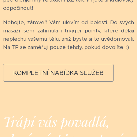
odpočinout!
Nebojte, zároveň Vám ulevím od bolesti. Do svých
masáží jsem zahrnula i trigger pointy, které dělají
neplechu vašemu tělu, aniž byste si to uvědomovali.
Na TP se zaměřuji pouze tehdy, pokud dovolíte. :)
KOMPLETNÍ NABÍDKA SLUŽEB
Trápí vás povadlá,