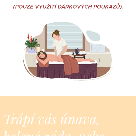
(POUZE VYUŽITÍ DÁRKOVÝCH POUKAZŮ).
Trápí vás únava,
bolavá záda, nebo