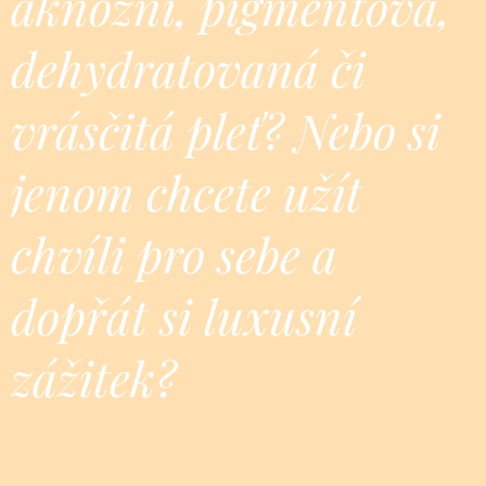
aknózní, pigmentová,
dehydratovaná či
vrásčitá pleť? Nebo si
jenom chcete užít
chvíli pro sebe a
dopřát si luxusní
zážitek?